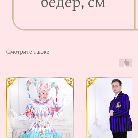
Мы в соц.сетях:
Смотрите также
Таблица размеров
Каталог
Доставка и оплата
Новинки
Обмен и возврат
Sale
Система скидок
О
нас
Создание сайта: grg.web
Мы работаем:
пн-пт: 8:00 —