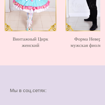
17:00
ИП Серикова Людмила Александровна
ОГРН 306231007600031 ИНН 231004836240
г. Краснодар, ул. Адыгейская набережная 264
Политика обработки персональных данных
Винтажный Цирк
Форма Неверм
© 2013 — 2026 «Модельесса» Все права
защищены. При использовании материалов
женский
мужская фиолет
с сайта, ссылка на источник обязательна.