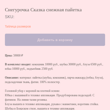
Снегурочка Сказка снежная пайетка
SKU:
Таблица размеров
Добавить в корзину
Цена:
59000 ₽
В комплект входит:
кокошник 10000 руб., шубка 30000 руб., блуза 6500 руб.,
юбка 10000 руб., подъюбник 2500 руб.
Описание:
материал: пайетка (шубка, кокошник), парча-жаккард (юбка, блуза),
подкладочная ткань, фатин. 100% полиэстер.
Головной убор с короной на плотной основе.
Юбка с вышивкой в технике аппликация. Продублирована подкладой. С
фатином. На линии талии резинка.
Блуза вышита в технике аппликация, рукава с манжетами, воротник стойка.
Шубка в Боярском стиле, вышита в технике аппликация.