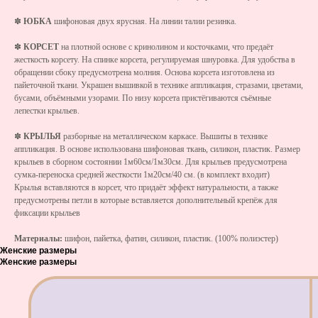
✽
ЮБКА
шифоновая двух ярусная. На линии талии резинка.
✽
КОРСЕТ
на плотной основе с кринолином и косточками, что предаёт
жесткость корсету. На спинке корсета, регулируемая шнуровка. Для удобства в
обращении сбоку предусмотрена молния. Основа корсета изготовлена из
пайеточной ткани. Украшен вышивкой в технике аппликация, стразами, цветами,
бусами, объёмными узорами. По низу корсета пристёгиваются съёмные
лепестки крыльев.
✽
КРЫЛЬЯ
разборные на металлическом каркасе. Вышиты в технике
аппликация. В основе использована шифоновая ткань, силикон, пластик. Размер
крыльев в сборном состоянии 1м60см/1м30см. Для крыльев предусмотрена
сумка-переноска средней жесткости 1м20см/40 см. (в комплект входит)
Крылья вставляются в корсет, что придаёт эффект натуральности, а также
предусмотрены петли в которые вставляется дополнительный крепёж для
фиксации крыльев
Материалы:
шифон, пайетка, фатин, силикон, пластик. (100% полиэстер)
Женские размеры
Женские размеры