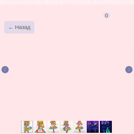
0
← Назад