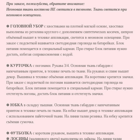
При заказе, пожалуйста, обратите внимание:
Неоновая ткань костюма НЕ светится в темноте. Ткань светится при
неоновом освещении.
✽
ГОЛОВНОЙ УБОР
с хвостиками на плотной мягкой основе, хвостики
выполнены из регилина круглого с дополнением синтетических косичек, шеврон
объёмный вышит в технике аппликация, светится в неоновом освещении. При
заказе с подсветкой вшивается светодиодная гирлянда на батарейках. Блок
питания помещается в специальный карман. При стирке блок питания нужно
достать, избегая соприкосновения с водой.
✽
КУРТОЧКА
с погонами. Рукава 3/4. Основная ткань габардин с
напечатанным принтом, в технике печать по ткани. На рукавах и спине вышит
декор. Вышивка в технике объёмная аппликация. На воротнике крепятся значки.
При заказе с подсветкой по погонам вшивается светодиодная гирлянда на
батарейках. Блок питания помещается в специальный карман. При стирке нужно
отстегнуть погоны, достать блок питания и отстегнуть значки.
✽
ЮБКА
в складку пышная. Основная ткань габардин с напечатанным
принтом в технике печать по ткани. На юбке вышит декор в технике аппликация
с использованием пайеточной ткани. На линии талии резинка. На юбку крепится
съёмная сумочка.
✽
ФУТБОЛКА
с коротким рукавом, вышита в технике аппликация.
✽
ЛОСИНЫ
(малинового цвета) выполнены из лайкры. На линии талии