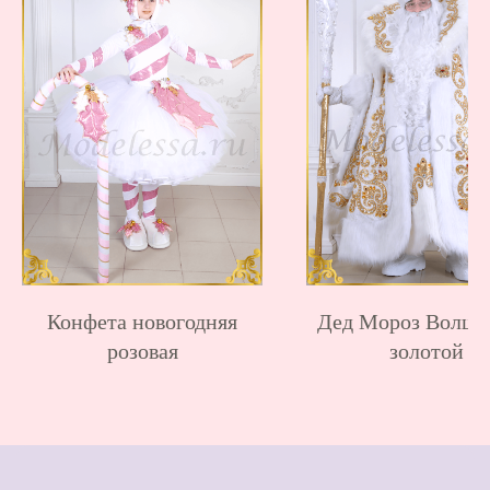
ИП Серикова Людмила Александровна
ОГРН 306231007600031 ИНН 231004836240
г. Краснодар, ул. Адыгейская набережная 264
Политика обработки персональных данных
© 2013 — 2026 «Модельесса» Все права
защищены. При использовании материалов
с сайта, ссылка на источник обязательна.
Конфета новогодняя
Дед Мороз Волш
розовая
золотой