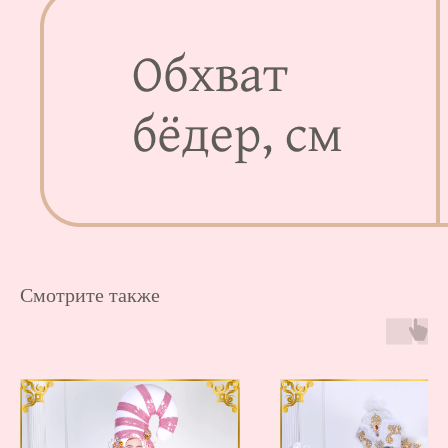
Мы в соц.сетях:
Таблица размеров
Каталог
Доставка и оплата
Новинки
Обмен и возврат
Sale
Система скидок
О
нас
Создание сайта: grg.web
Смотрите также
Мы работаем:
пн-пт: 8:00 —
17:00