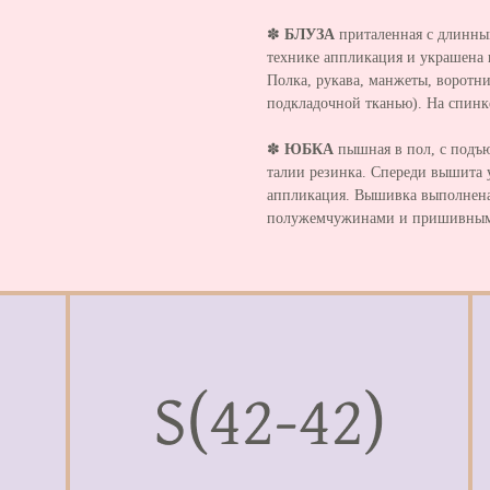
✽
БЛУЗА
приталенная с длинны
технике аппликация и украшен
Полка, рукава, манжеты, воротн
подкладочной тканью). На спинке
✽
ЮБКА
пышная в пол, с подъ
талии резинка. Спереди вышита 
аппликация. Вышивка выполнена
полужемчужинами и пришивными