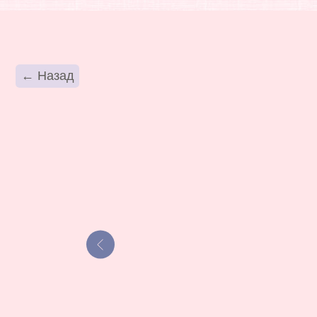
К
← Назад