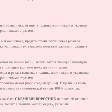
нки на шапочке, вышит в технике аппликация и украшен
ришивными стразами.
мягкой основе, предусмотрена регулировка размера.
ике «аппликация», украшена полужемчужинами, расшита
резная по линии талии, застёгивается спереди с помощью
я с помощью вшитого пояса на линии талии.
Подол и рукава вышиты в технике аппликация и украшены
ришивными стразами.
торочена мехом (ворс средней длины). Изделие на креп-
аны ткани на синтетической основе 100% полиэстер.
 заказать
СЪЁМНЫЙ ВОРОТНИК
на плотной основе с
ик вышит в технике «аппликация», украшен