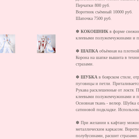
Перчатки 800 руб.
Воротник съёмный 10000 руб.
Шапочка 7500 руб.
✽
КОКОШНИК
в форме снежи
клеевыми полужемчужинами и п
✽
ШАПКА
объёмная на плотной 
Корона на шапке вышита в техн
стразами.
✽
ШУБКА
в боярском стиле, от
пуговицы и петли. Приталиваетс
Рукава расклешенные от локтя. 
клеевыми полужемчужинами и п
Основная ткань - велюр. Шубка о
сатиновой подкладке. Использов
✽ При желании к кафтану можно
металлическим каркасом. Воротн
полубусинами, расшит стразами.