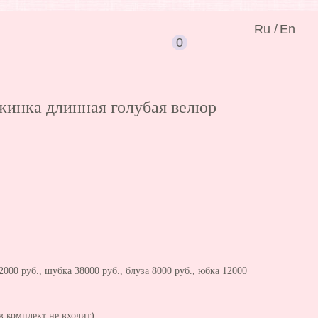
Ru /
En
0
инка длинная голубая велюр
000 руб., шубка 38000 руб., блуза 8000 руб., юбка 12000
 комплект не входит):