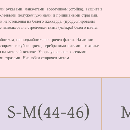
ми рукавами, манжетами, воротником (стойка), вышита в
а клеевыми полужемчужинами и пришивными стразами.
ик изготовлены из белого жаккарда, (продублированы
 использована стрейчевая ткань (лайкра) белого цвета.
юбником, на подъюбнике настрочен фатин. На линии
узорами голубого цвета, серебряними нитями в технике
 на меховой вставке. Узоры украшены клеевыми
 стразами. Низ юбки оторочен мехом.