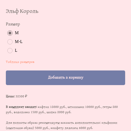
Эльф Король
Размер
M
M-L
L
Таблица размеров
Добавить в корзину
Цена:
38300 ₽
В комплект входит:
кафтан 18000 руб., штанишки 10000 руб., гетры 800
руб., водолазка 1500 руб., шапка 8000 руб.
Для полноты образа рекомендуем заказать дополнительно: эльфинки
(имитация обуви) 5000 руб., конфету леденец 6000 руб.