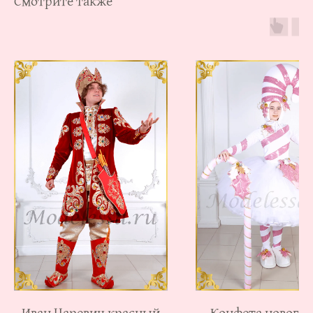
Смотрите также
Мы в соц.сетях:
Таблица размеров
Каталог
Доставка и оплата
Новинки
Обмен и возврат
Sale
Система скидок
О нас
Создание сайта: grg.web
Мы работаем:
пн-пт: 8:00 — 17:00