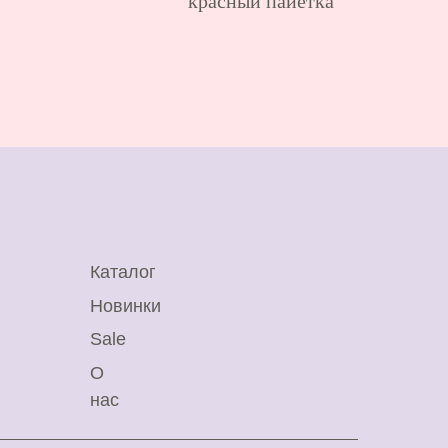
красный пайетка
аталог
овинки
ale
ас
олитика обработки
ерсональных данных
а источник обязательна.