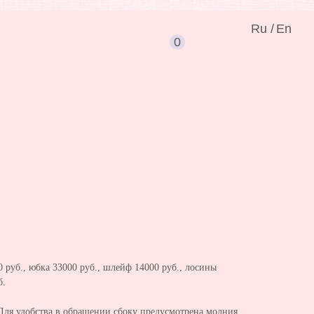
Ru /
En
0
0 руб., юбка 33000 руб., шлейф 14000 руб., лосины
б.
Для удобства в обращении сбоку предусмотрена молния.