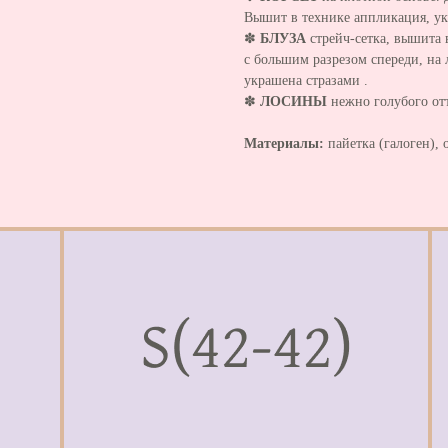
Вышит в технике аппликация, ук
✽
БЛУЗА
стрейч-сетка, вышита 
с большим разрезом спереди, на
украшена стразами .
✽
ЛОСИНЫ
нежно голубого отт
Материалы:
пайетка (галоген), 