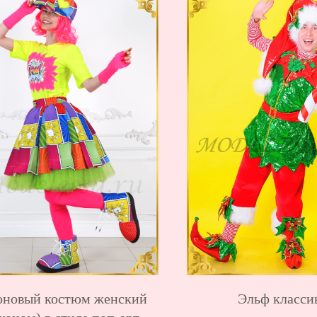
оновый костюм женский
Эльф класси