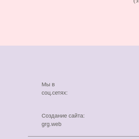
(э
Мы в
соц.сетях:
Создание сайта:
grg.web
ИП Серикова Людмила Александровна
ОГРН 306231007600031 ИНН
231004836240
г. Краснодар, ул. Адыгейская набережная
264
© 2013 — 2026 «Модельесса» Все права за