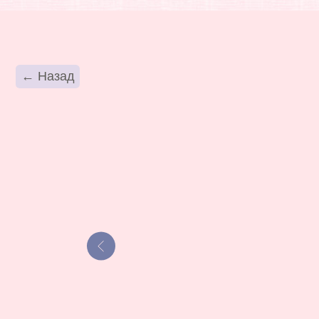
К
← Назад