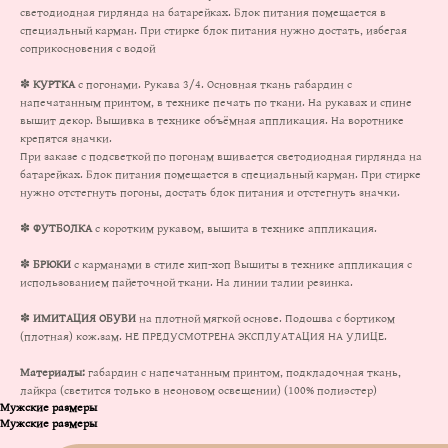
светодиодная гирлянда на батарейках. Блок питания помещается в
специальный карман. При стирке блок питания нужно достать, избегая
соприкосновения с водой
✽
КУРТКА
с погонами. Рукава 3/4. Основная ткань габардин с
напечатанным принтом, в технике печать по ткани. На рукавах и спине
вышит декор. Вышивка в технике объёмная аппликация. На воротнике
крепятся значки.
При заказе с подсветкой по погонам вшивается светодиодная гирлянда на
батарейках. Блок питания помещается в специальный карман. При стирке
нужно отстегнуть погоны, достать блок питания и отстегнуть значки.
✽
ФУТБОЛКА
с коротким рукавом, вышита в технике аппликация.
✽
БРЮКИ
с карманами в стиле хип-хоп Вышиты в технике аппликация с
использованием пайеточной ткани. На линии талии резинка.
✽
ИМИТАЦИЯ ОБУВИ
на плотной мягкой основе. Подошва с бортиком
(плотная) кож.зам. НЕ ПРЕДУСМОТРЕНА ЭКСПЛУАТАЦИЯ НА УЛИЦЕ.
Материалы:
габардин с напечатанным принтом, подкладочная ткань,
лайкра (светится только в неоновом освещении) (100% полиэстер)
Мужские размеры
Мужские размеры