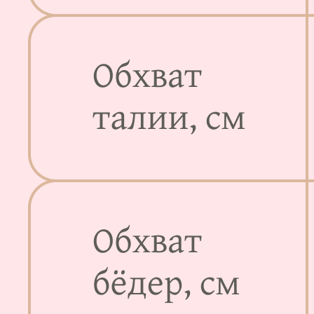
Мы в соц.сетях:
Таблица размеров
Каталог
Доставка и оплата
Новинки
Обмен и возврат
Sale
Система скидок
О нас
Создание сайта: grg.web
Мы работаем:
пн-пт: 8:00 — 17:00
ИП Серикова Людмила Александровна
ОГРН 306231007600031 ИНН 231004836240